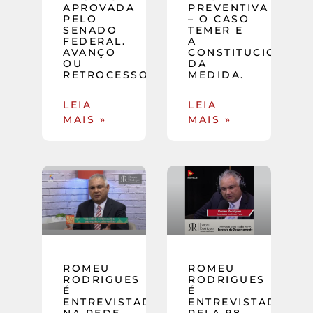
APROVADA
PREVENTIVA
PELO
– O CASO
SENADO
TEMER E
FEDERAL.
A
AVANÇO
CONSTITUCIONALI
OU
DA
RETROCESSO?
MEDIDA.
LEIA
LEIA
MAIS »
MAIS »
ROMEU
ROMEU
RODRIGUES
RODRIGUES
É
É
ENTREVISTADO
ENTREVISTADO
NA REDE
PELA 98