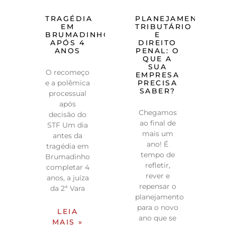
TRAGÉDIA
PLANEJAMENTO
EM
TRIBUTÁRIO
BRUMADINHO
E
APÓS 4
DIREITO
ANOS
PENAL: O
QUE A
SUA
O recomeço
EMPRESA
e a polêmica
PRECISA
SABER?
processual
após
Chegamos
decisão do
ao final de
STF Um dia
mais um
antes da
ano! É
tragédia em
tempo de
Brumadinho
refletir,
completar 4
rever e
anos, a juíza
repensar o
da 2ª Vara
planejamento
para o novo
LEIA
ano que se
MAIS »